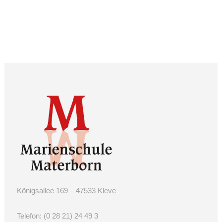
Königsallee 169 – 47533 Kleve
Telefon:
(0 28 21) 24 49 3