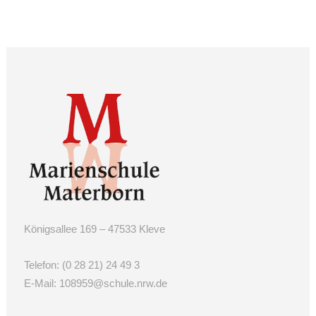
Königsallee 169 – 47533 Kleve
Telefon:
(0 28 21) 24 49 3
E-Mail:
108959@schule.nrw.de